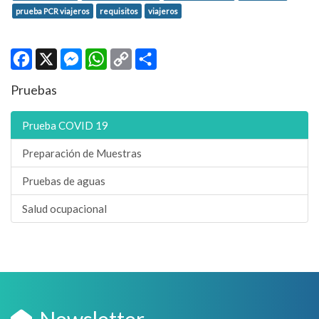
prueba PCR viajeros
requisitos
viajeros
Facebook
X
Messenger
WhatsApp
Copy
Compartir
Link
Pruebas
Prueba COVID 19
Preparación de Muestras
Pruebas de aguas
Salud ocupacional
Newsletter