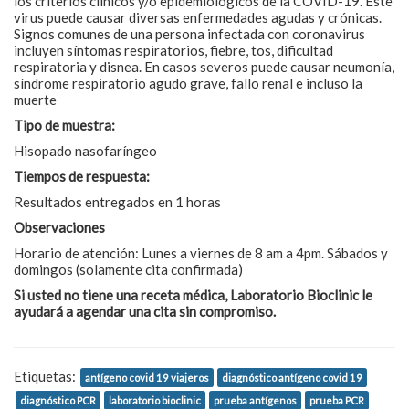
los criterios clínicos y/o epidemiológicos de la COVID-19. Este
virus puede causar diversas enfermedades agudas y crónicas.
Signos comunes de una persona infectada con coronavirus
incluyen síntomas respiratorios, fiebre, tos, dificultad
respiratoria y disnea. En casos severos puede causar neumonía,
síndrome respiratorio agudo grave, fallo renal e incluso la
muerte
Tipo de muestra:
Hisopado nasofaríngeo
Tiempos de respuesta:
Resultados entregados en 1 horas
Observaciones
Horario de atención: Lunes a viernes de 8 am a 4pm. Sábados y
domingos (solamente cita confirmada)
Si usted no tiene una receta médica, Laboratorio Bioclinic le
ayudará a agendar una cita sin compromiso.
Etiquetas:
antígeno covid 19 viajeros
diagnóstico antígeno covid 19
diagnóstico PCR
laboratorio bioclinic
prueba antígenos
prueba PCR