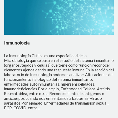
Inmunología
B
La Inmunología Clínica es una especialidad de la
La
Microbiología que se basa en el estudio del sistema inmunitario
id
(órganos, tejidos y células) que tiene como función reconocer
in
elementos ajenos dando una respuesta inmune En la sección del
ag
laboratorio de Inmunología podemos analizar: Alteraciones del
id
funcionamiento fisiológico del sistema inmunitario,
im
enfermedades autoinmunitarias, hipersensibilidades,
ta
inmunodeficiencias Por ejemplo, Enfermedad Celíaca, Artritis
tr
Reumatoidea, entre otras Reconocimiento de antígenos o
pr
anticuerpos cuando nos enfrentamos a bacterias, virus o
ef
parásitos Por ejemplo, Enfermedades de transmisión sexual,
an
PCR-COVID, entre...
Co
te
en