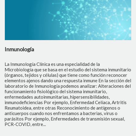
Bacteriología
cialidad de la
La sección de Bacteriología clínica se 
tudio del sistema inmunitario
identificación de bacterias causantes
iene como función reconocer
infecciosos mediante diversos proced
sta inmune En la sección del
agentes terapéuticos potencialmente 
s analizar: Alteraciones del
identificar estas causas y elaborar una 
tema inmunitario,
imprescindible aislar e identificar los
persensibilidades,
tanto, generalmente los resultados de 
nfermedad Celíaca, Artritis
tres a cinco días Después se efectúan 
cimiento de antígenos o
pruebas de sensibilidad de los agentes
s a bacterias, virus o
eficiencia del agente terapéutico Entr
es de transmisión sexual,
analizan en bacteriología se tiene: Uro
Coprocultivo: muestra de heces Muest
tejidos Secreciones: vaginales, uretrale
entre otros Líquidos corporales: perito