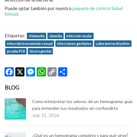
Puede optar también por nuestro
paquete de control Salud
Sexual
.
Etiquetas:
chlamydia
clamidia
infección ocular
infección transmisión sexual
infecciones genitales
Laboratorios Bioclinic
prueba PCR
úlcera genital
Facebook
X
Messenger
WhatsApp
Copy
Compartir
Link
BLOG
Cómo interpretar los valores de un hemograma: guía
para entender tus resultados sin confundirte
July 31, 2026
¿Qué es un hemograma completo y para qué sirve?