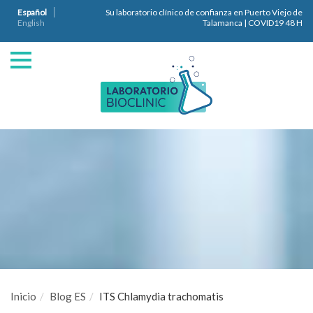
Español
Su laboratorio clínico de confianza en Puerto Viejo de
English
Talamanca | COVID19 48 H
Inicio
Blog ES
ITS Chlamydia trachomatis