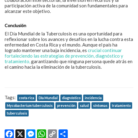
participación activa de la comunidad son fundamentales para
alcanzar este objetivo.
Conclusión
El Día Mundial de la Tuberculosis es una oportunidad para
reflexionar sobre los avances y desafíos en la lucha contra esta
enfermedad en Costa Rica y el mundo.
Aunque el país ha
logrado mantener una baja incidencia, es
crucial continuar
fortaleciendo las estrategias de prevención, diagnóstico y
tratamiento,
garantizando que ninguna persona quede atrás en
el camino hacia la eliminación de la tuberculosis.
Tags:
costa rica
Día Mundial
diagnóstico
incidencia
Mycobacterium tuberculosis
prevención
salud
síntomas
tratamiento
tuberculosis
Facebook
X
Messenger
WhatsApp
Copy
Share