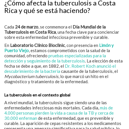
¿Cómo afecta la tuberculosis a Costa
Rica y qué se está haciendo?
Cada
24 de marzo
, se conmemora el
Día Mundial de la
Tuberculosis en Costa Rica
, una fecha clave para concienciar
sobre esta enfermedad infecciosa prevenible y curable.
En
Laboratorio Clínico Bioclinic
, con presencia en
Limón y
Puerto Viejo
, estamos comprometidos con la salud de la
comunidad, ofreciendo
pruebas especializadas para la
detección y seguimiento de la tuberculosis
. La elección de esta
fecha se debe a que, en 1882, el
Dr. Robert Koch anunció el
descubrimiento de la bacteria
causante de la tuberculosis, el
Mycobacterium tuberculosis
, lo que marcó un hito en el
diagnóstico y tratamiento de la enfermedad.
La tuberculosis en el contexto global
A nivel mundial, la tuberculosis sigue siendo una de las
enfermedades infecciosas más mortales. Cada día,
más de
4.000 personas pierden la vida a causa de la TB y cerca de
30.000 enferman
de esta enfermedad, que es prevenible y
curable. La aparición de cepas resistentes a los medicamentos
representa una amenaza significativa para la salud pública, lo